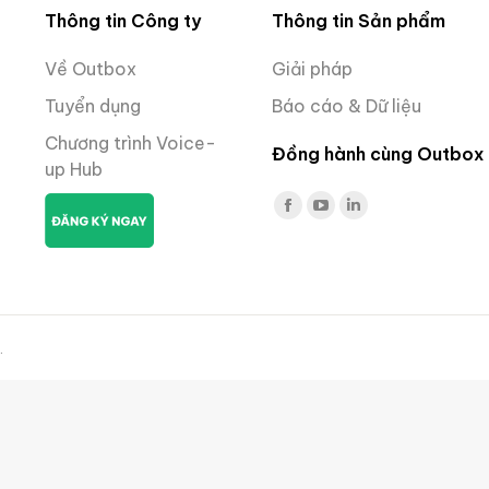
Thông tin Công ty
Thông tin Sản phẩm
Về Outbox
Giải pháp
Tuyển dụng
Báo cáo & Dữ liệu
Chương trình Voice-
Đồng hành cùng Outbox
up Hub
Facebook
YouTube
Linkedin
page
page
page
opens
opens
opens
in
in
in
new
new
new
.
window
window
window