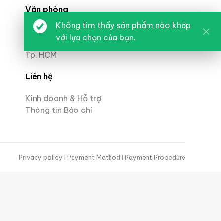
Văn phòng
Không tìm thấy sản phẩm nào khớp
Tòa nhà VCC, 69/1/3 đường
với lựa chọn của bạn.
Nguyễn Gia Trí, Quận Bình Thạnh,
Tp. HCM
Liên hệ
Kinh doanh & Hỗ trợ
Thông tin Báo chí
Privacy policy
I Payment Method
I Payment Procedure