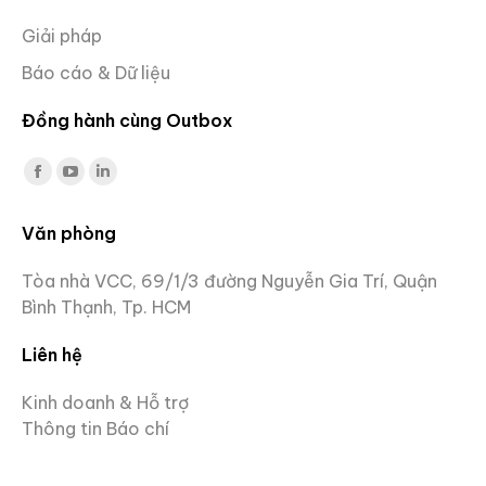
Giải pháp
Báo cáo & Dữ liệu
Đồng hành cùng Outbox
Facebook
YouTube
Linkedin
page
page
page
Văn phòng
opens
opens
opens
in
in
in
Tòa nhà VCC, 69/1/3 đường Nguyễn Gia Trí, Quận
new
new
new
Bình Thạnh, Tp. HCM
window
window
window
Liên hệ
Kinh doanh & Hỗ trợ
Thông tin Báo chí