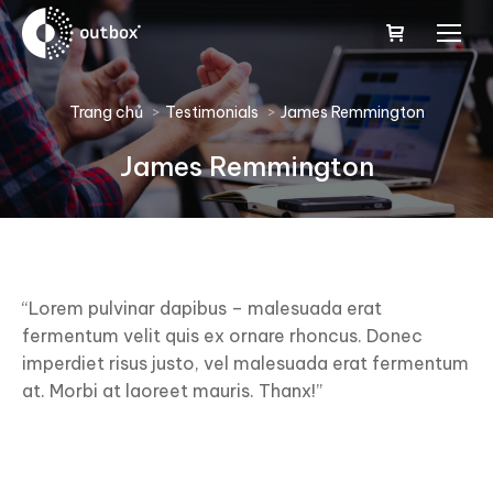
You are here:
Trang chủ
Testimonials
James Remmington
James Remmington
“Lorem pulvinar dapibus – malesuada erat
fermentum velit quis ex ornare rhoncus. Donec
imperdiet risus justo, vel malesuada erat fermentum
at. Morbi at laoreet mauris. Thanx!”