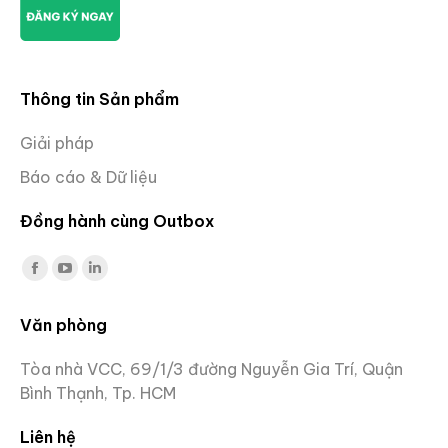
Thông tin Sản phẩm
Giải pháp
Báo cáo & Dữ liệu
Đồng hành cùng Outbox
Facebook
YouTube
Linkedin
page
page
page
Văn phòng
opens
opens
opens
in
in
in
Tòa nhà VCC, 69/1/3 đường Nguyễn Gia Trí, Quận
new
new
new
Bình Thạnh, Tp. HCM
window
window
window
Liên hệ