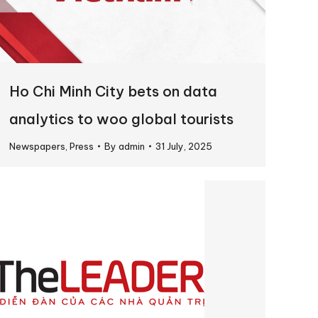
Ho Chi Minh City bets on data
analytics to woo global tourists
Newspapers
,
Press
By
admin
31 July, 2025