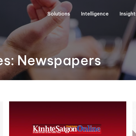
Solutions
Intelligence
Insigh
es:
Newspapers