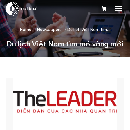
You are here:
Home
Newspapers
Du lịch Việt Nam tìm…
Du lịch Việt Nam tìm mỏ vàng mới