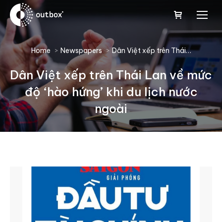
You are here:
Home
Newspapers
Dân Việt xếp trên Thái…
Dân Việt xếp trên Thái Lan về mức
độ ‘hào hứng’ khi du lịch nước
ngoài