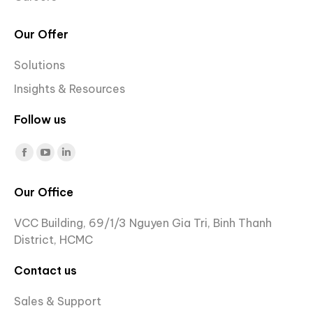
Our Offer
Solutions
Insights & Resources
Follow us
Find us on:
Facebook
YouTube
Linkedin
page
page
page
Our Office
opens
opens
opens
in
in
in
VCC Building, 69/1/3 Nguyen Gia Tri, Binh Thanh
new
new
new
District, HCMC
window
window
window
Contact us
Sales & Support