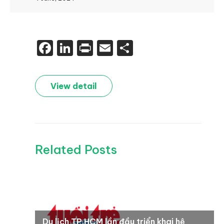
Facebook
LinkedIn
Print
Email
Share
View detail
Related Posts
Du lịch TP.HCM lần đầu triển khai hệ