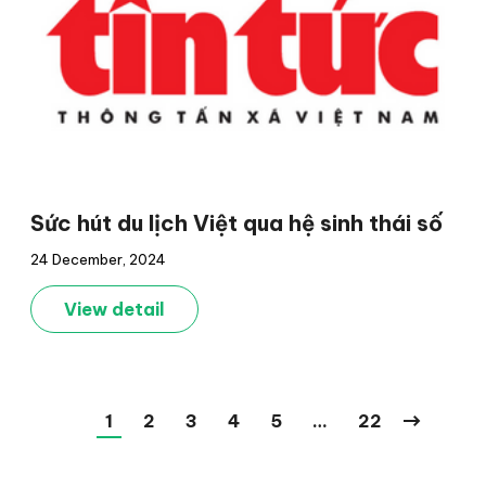
Sức hút du lịch Việt qua hệ sinh thái số
24 December, 2024
View detail
1
2
3
4
5
…
22