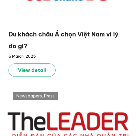
Du khách châu Á chọn Việt Nam vì lý
do gì?
6 March, 2025
View detail
Newspapers
,
Press