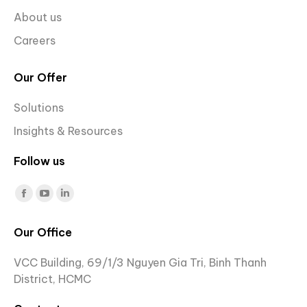
About us
Careers
Our Offer
Solutions
Insights & Resources
Follow us
Find us on:
Facebook
YouTube
Linkedin
page
page
page
Our Office
opens
opens
opens
in
in
in
VCC Building, 69/1/3 Nguyen Gia Tri, Binh Thanh
new
new
new
District, HCMC
window
window
window