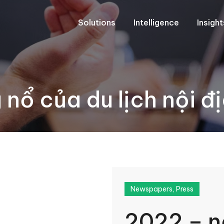
Solutions
Intelligence
Insigh
nổ của du lịch nội đ
Newspapers
,
Press
2022 – n