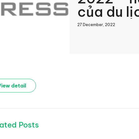
của du lị
27 December, 2022
book
View detail
In
ated Posts