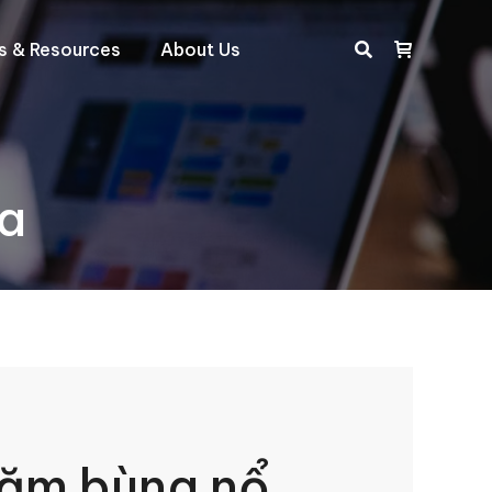
ts & Resources
About Us
Search:
ịa
ăm bùng nổ