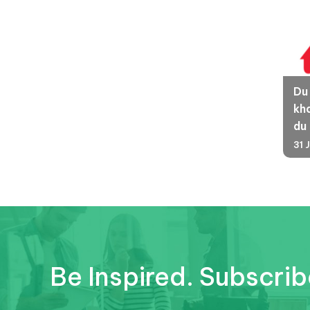
Du
kha
du
31 
Be Inspired. Subscrib