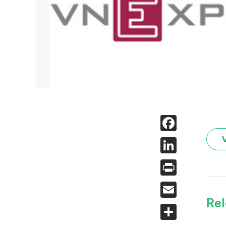
Face
Linked
Print
Email
Rel
Share