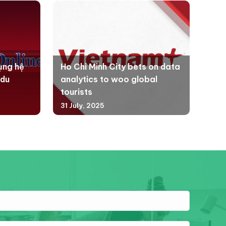
ụng hệ
Ho Chi Minh City bets on data
 du
analytics to woo global
tourists
31 July, 2025