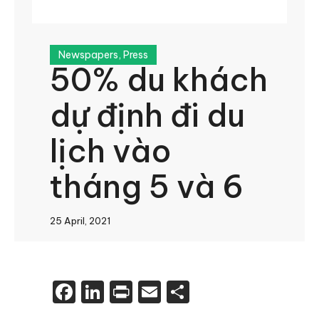
Newspapers
,
Press
50% du khách
dự định đi du
lịch vào
tháng 5 và 6
25 April, 2021
Facebook
LinkedIn
Print
Email
Share