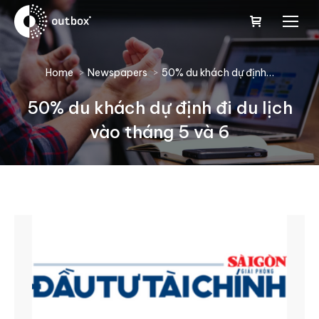
You are here:
Home
Newspapers
50% du khách dự định…
50% du khách dự định đi du lịch
vào tháng 5 và 6