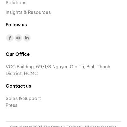
Solutions
Insights & Resources
Follow us
Find us on:
Facebook
YouTube
Linkedin
page
page
page
Our Office
opens
opens
opens
in
in
in
VCC Building, 69/1/3 Nguyen Gia Tri, Binh Thanh
new
new
new
District, HCMC
window
window
window
Contact us
Sales & Support
Press
Copyright © 2024 The Outbox Company. All rights reserved.