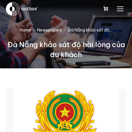
You are here:
Home
Newspapers
Đà Nẵng khảo sát độ…
Đà Nẵng khảo sát độ hài lòng của
du khách