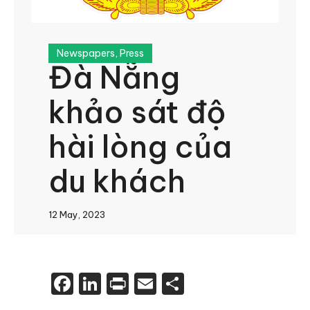
Newspapers
,
Press
Đà Nẵng
khảo sát độ
hài lòng của
du khách
12 May, 2023
Facebook
LinkedIn
Print
Email
Share