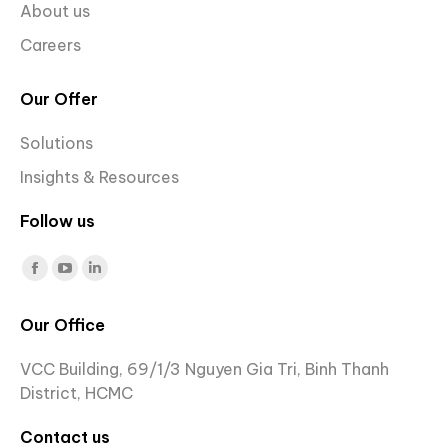
About us
Careers
Our Offer
Solutions
Insights & Resources
Follow us
Find us on:
Facebook
YouTube
Linkedin
page
page
page
Our Office
opens
opens
opens
in
in
in
VCC Building, 69/1/3 Nguyen Gia Tri, Binh Thanh
new
new
new
District, HCMC
window
window
window
Contact us