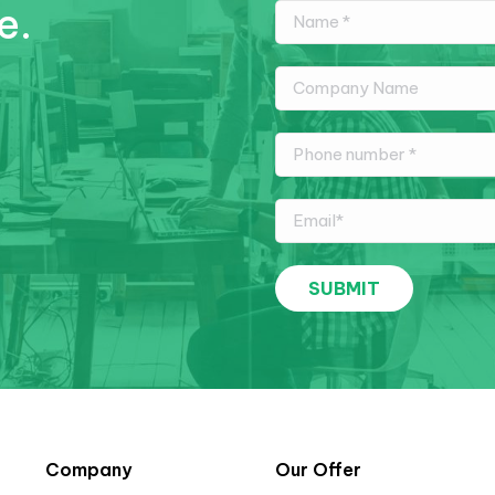
e.
Company
Our Offer