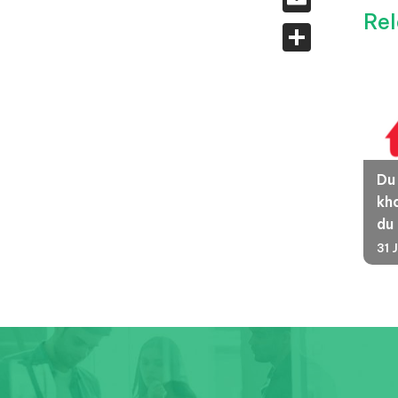
Rel
Share
Du
kha
du
31 