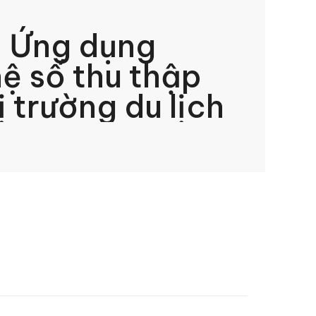
 Ứng dụng
ệ số thu thập
ị trường du lịch