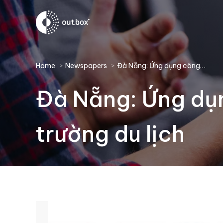
You are here:
Home
Newspapers
Đà Nẵng: Ứng dụng công…
Đà Nẵng: Ứng dụn
trường du lịch