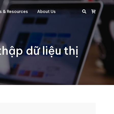
ts & Resources
About Us
Search:
ập dữ liệu thị