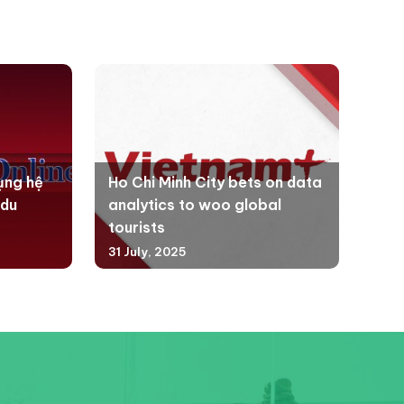
ụng hệ
Ho Chi Minh City bets on data
 du
analytics to woo global
tourists
31 July, 2025