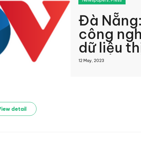
Newspapers
,
Press
Đà Nẵng:
công ngh
dữ liệu th
12 May, 2023
book
View detail
In