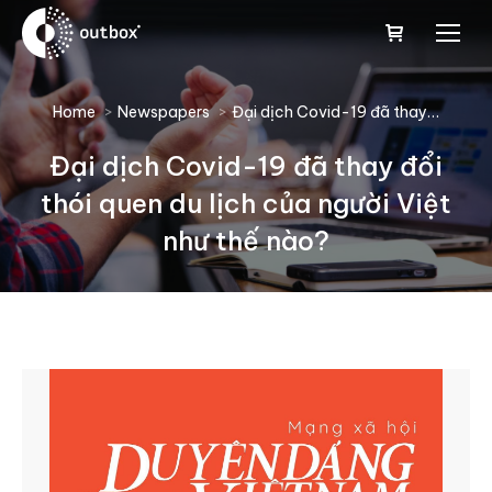
You are here:
Home
Newspapers
Đại dịch Covid-19 đã thay…
Đại dịch Covid-19 đã thay đổi
thói quen du lịch của người Việt
như thế nào?