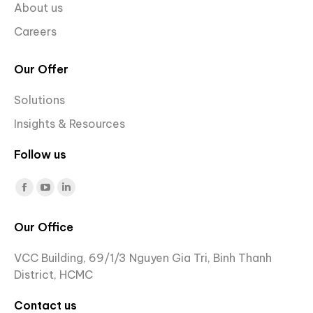
About us
Careers
Our Offer
Solutions
Insights & Resources
Follow us
Find us on:
Facebook
YouTube
Linkedin
page
page
page
Our Office
opens
opens
opens
in
in
in
VCC Building, 69/1/3 Nguyen Gia Tri, Binh Thanh
new
new
new
District, HCMC
window
window
window
Contact us