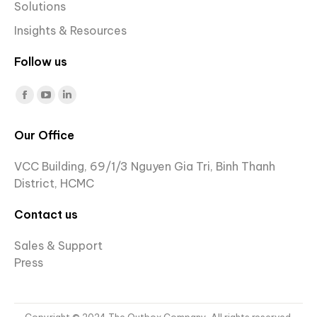
Solutions
Insights & Resources
Follow us
Find us on:
Facebook
YouTube
Linkedin
page
page
page
Our Office
opens
opens
opens
in
in
in
VCC Building, 69/1/3 Nguyen Gia Tri, Binh Thanh
new
new
new
District, HCMC
window
window
window
Contact us
Sales & Support
Press
Copyright © 2024 The Outbox Company. All rights reserved.