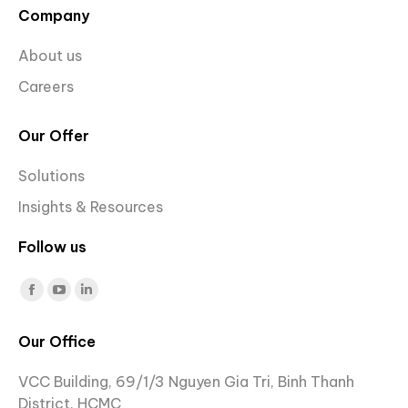
Company
About us
Careers
Our Offer
Solutions
Insights & Resources
Follow us
Find us on:
Facebook
YouTube
Linkedin
page
page
page
Our Office
opens
opens
opens
in
in
in
VCC Building, 69/1/3 Nguyen Gia Tri, Binh Thanh
new
new
new
District, HCMC