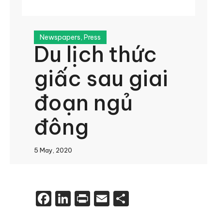
Newspapers
,
Press
Du lịch thức
giấc sau giai
đoạn ngủ
đông
5 May, 2020
Facebook
LinkedIn
Print
Email
Share