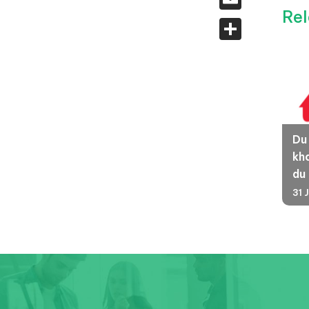
Rel
Share
Du
kha
du
31 