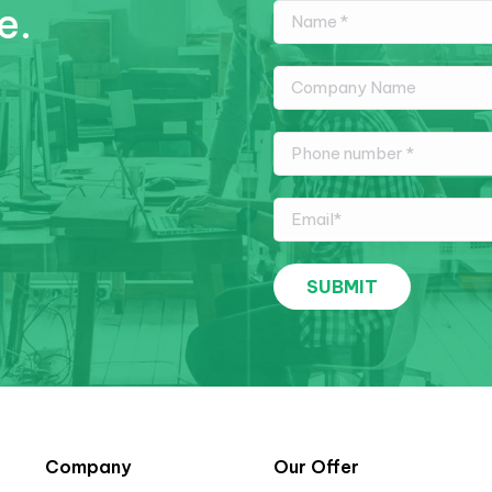
e.
Company
Our Offer