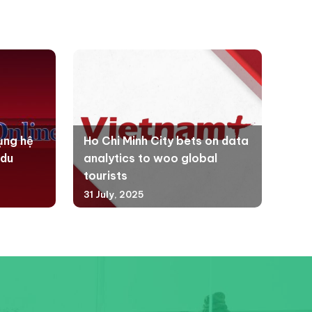
ụng hệ
Ho Chi Minh City bets on data
 du
analytics to woo global
tourists
31 July, 2025