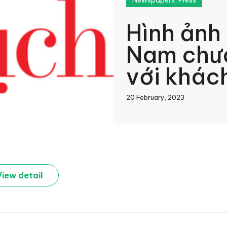
Newspapers
,
Press
Hình ảnh
Nam chưa
với khác
20 February, 2023
book
View detail
In