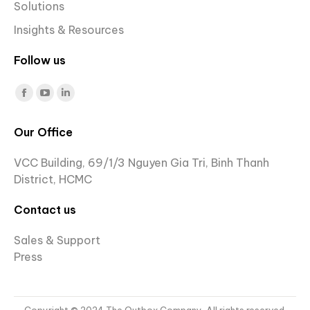
Solutions
Insights & Resources
Follow us
Find us on:
Facebook
YouTube
Linkedin
page
page
page
Our Office
opens
opens
opens
in
in
in
VCC Building, 69/1/3 Nguyen Gia Tri, Binh Thanh
new
new
new
District, HCMC
window
window
window
Contact us
Sales & Support
Press
Copyright © 2024 The Outbox Company. All rights reserved.