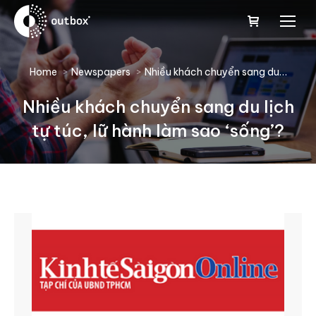
You are here:
Home
Newspapers
Nhiều khách chuyển sang du…
Nhiều khách chuyển sang du lịch
tự túc, lữ hành làm sao ‘sống’?