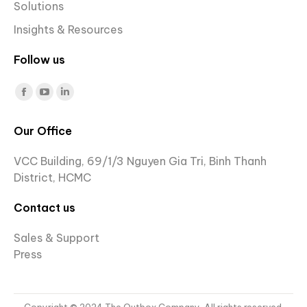
Solutions
Insights & Resources
Follow us
Find us on:
Facebook
YouTube
Linkedin
page
page
page
Our Office
opens
opens
opens
in
in
in
VCC Building, 69/1/3 Nguyen Gia Tri, Binh Thanh
new
new
new
District, HCMC
window
window
window
Contact us
Sales & Support
Press
Copyright © 2024 The Outbox Company. All rights reserved.