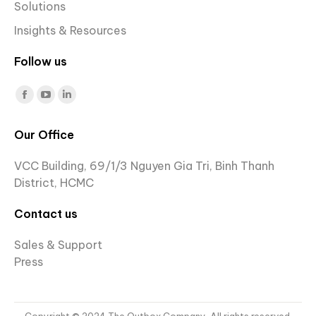
Solutions
Insights & Resources
Follow us
Find us on:
Facebook
YouTube
Linkedin
page
page
page
Our Office
opens
opens
opens
in
in
in
VCC Building, 69/1/3 Nguyen Gia Tri, Binh Thanh
new
new
new
District, HCMC
window
window
window
Contact us
Sales & Support
Press
Copyright © 2024 The Outbox Company. All rights reserved.