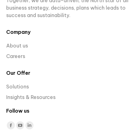
Together, we are data-driven, the North star of all
business strategy, decisions, plans which leads to
success and sustainability.
Company
About us
Careers
Our Offer
Solutions
Insights & Resources
Follow us
Find us on:
Facebook
YouTube
Linkedin
page
page
page