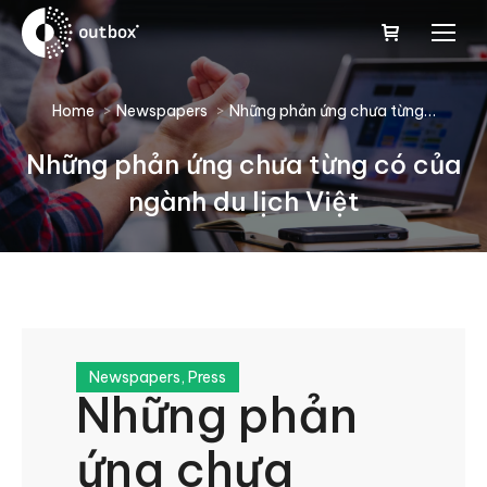
You are here:
Home
Newspapers
Những phản ứng chưa từng…
Những phản ứng chưa từng có của
ngành du lịch Việt
Newspapers
,
Press
Những phản
ứng chưa