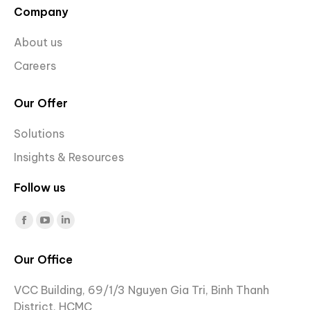
Company
About us
Careers
Our Offer
Solutions
Insights & Resources
Follow us
Find us on:
Facebook
YouTube
Linkedin
page
page
page
Our Office
opens
opens
opens
in
in
in
VCC Building, 69/1/3 Nguyen Gia Tri, Binh Thanh
new
new
new
District, HCMC