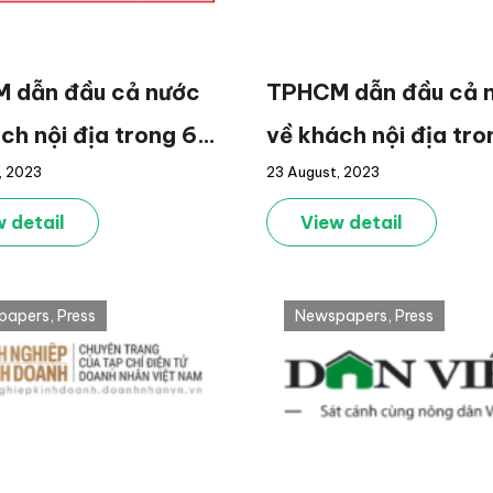
TPHCM dẫn đầu cả 
 dẫn đầu cả nước
về khách nội địa tro
ch nội địa trong 6
23 August, 2023
, 2023
tháng đầu năm
 đầu năm
View detail
 detail
papers
,
Press
Newspapers
,
Press