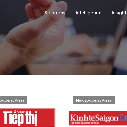
Solutions
Intelligence
Insigh
papers
,
Press
Newspapers
,
Press