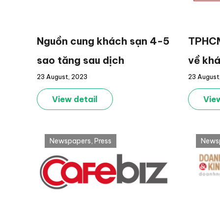
Nguồn cung khách sạn 4-5
TPHCM
sao tăng sau dịch
về khá
23 August, 2023
23 August
tháng
View detail
View
Newspapers
,
Press
News