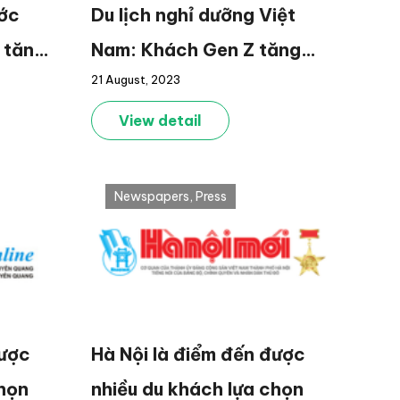
ước
Du lịch nghỉ dưỡng Việt
 tăng
Nam: Khách Gen Z tăng
21 August, 2023
trưởng cao, 84% chọn đi
tự túc
View detail
Newspapers
,
Press
được
Hà Nội là điểm đến được
chọn
nhiều du khách lựa chọn