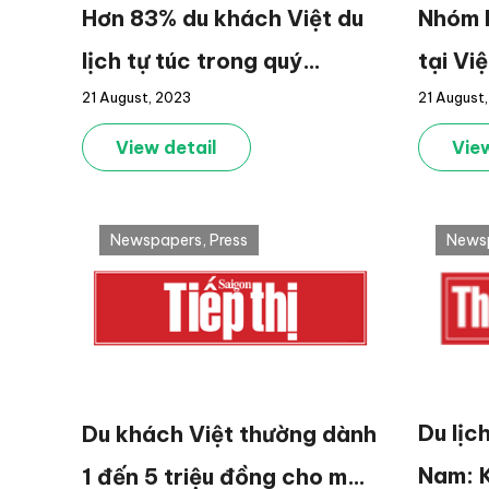
Nhóm k
Hơn 83% du khách Việt du
tại Vi
lịch tự túc trong quý
21 August
21 August, 2023
tăng
2/2023, Bà Rịa – Vũng Tàu
là điểm đến được yêu thích
View
View detail
nhất trong nước
Newspapers
,
Press
News
Du lịc
Du khách Việt thường dành
Nam: 
1 đến 5 triệu đồng cho mỗi