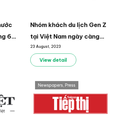
nước
Nhóm khách du lịch Gen Z
ng 6
tại Việt Nam ngày càng
23 August, 2023
tăng
View detail
Newspapers
,
Press