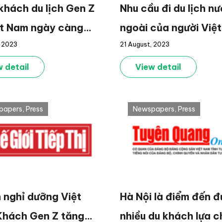
hách du lịch Gen Z
Nhu cầu đi du lịch n
ệt Nam ngày càng
ngoài của người Việt
, 2023
21 August, 2023
trở lại
 detail
View detail
papers
,
Press
Newspapers
,
Press
h nghỉ dưỡng Việt
Hà Nội là điểm đến 
Khách Gen Z tăng
nhiều du khách lựa 