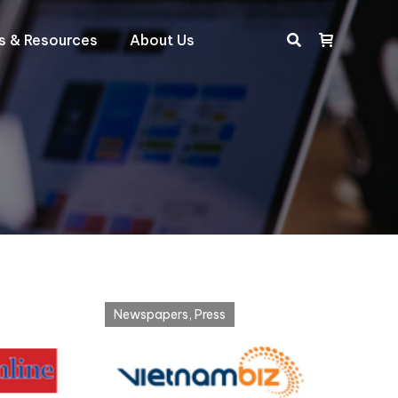
ts & Resources
About Us
Search:
Newspapers
,
Press