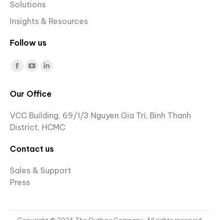
Solutions
Insights & Resources
Follow us
Find us on:
Facebook
YouTube
Linkedin
page
page
page
Our Office
opens
opens
opens
in
in
in
VCC Building, 69/1/3 Nguyen Gia Tri, Binh Thanh
new
new
new
District, HCMC
window
window
window
Contact us
Sales & Support
Press
Copyright © 2024 The Outbox Company. All rights reserved.