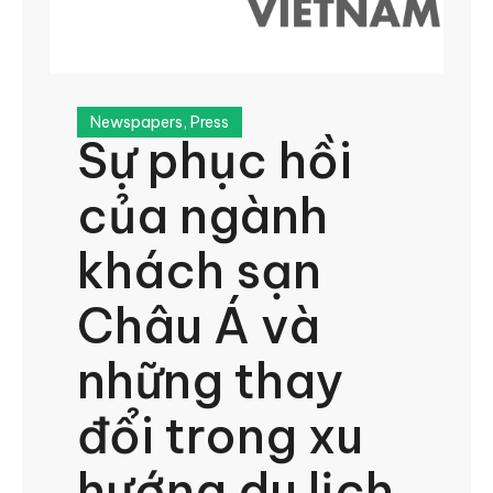
Newspapers
,
Press
Sự phục hồi
của ngành
khách sạn
Châu Á và
những thay
đổi trong xu
hướng du lịch