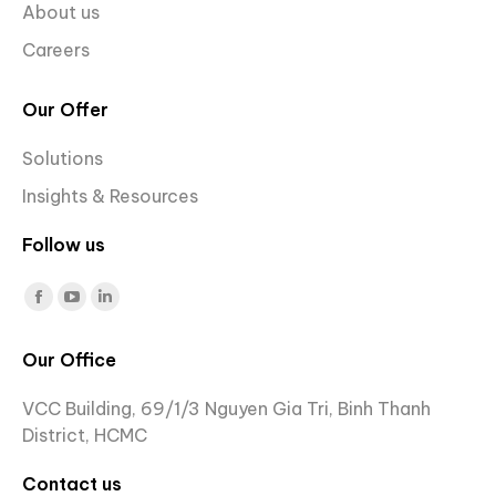
About us
Careers
Our Offer
Solutions
Insights & Resources
Follow us
Find us on:
Facebook
YouTube
Linkedin
page
page
page
Our Office
opens
opens
opens
in
in
in
VCC Building, 69/1/3 Nguyen Gia Tri, Binh Thanh
new
new
new
District, HCMC
window
window
window
Contact us