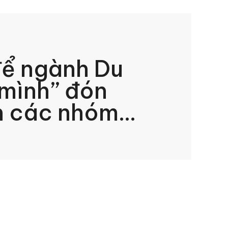
để ngành Du
 mình” đón
n các nhóm
ng trung và
 tạo hiệu ứng