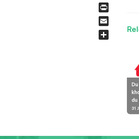
Print
Email
Rel
Share
Du
kha
du
31 