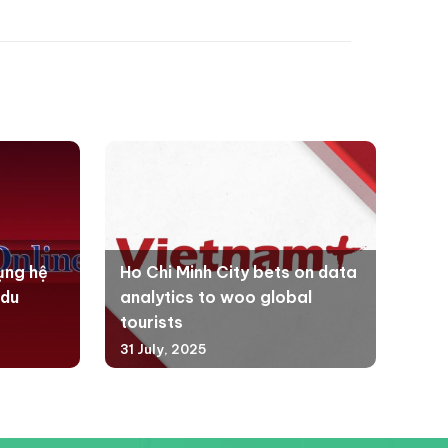
ụng hệ
Ho Chi Minh City bets on data
 du
analytics to woo global
tourists
31 July, 2025