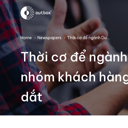
You are here:
Home
Newspapers
Thời cơ để ngành Du…
Thời cơ để ngành
nhóm khách hàng 
dắt