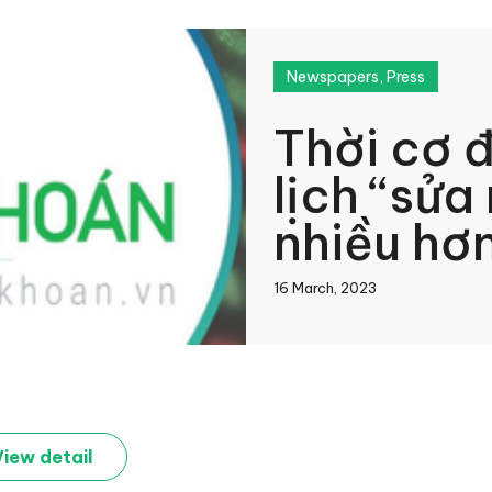
Newspapers
,
Press
Thời cơ 
lịch “sửa
nhiều hơ
khách hà
16 March, 2023
cao cấp,
dẫn dắt
book
View detail
In