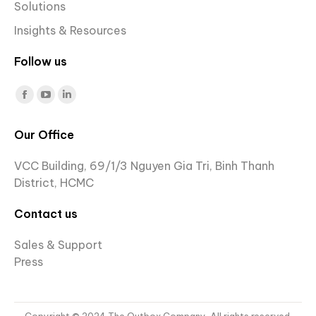
Solutions
Insights & Resources
Follow us
Find us on:
Facebook
YouTube
Linkedin
page
page
page
Our Office
opens
opens
opens
in
in
in
VCC Building, 69/1/3 Nguyen Gia Tri, Binh Thanh
new
new
new
District, HCMC
window
window
window
Contact us
Sales & Support
Press
Copyright © 2024 The Outbox Company. All rights reserved.