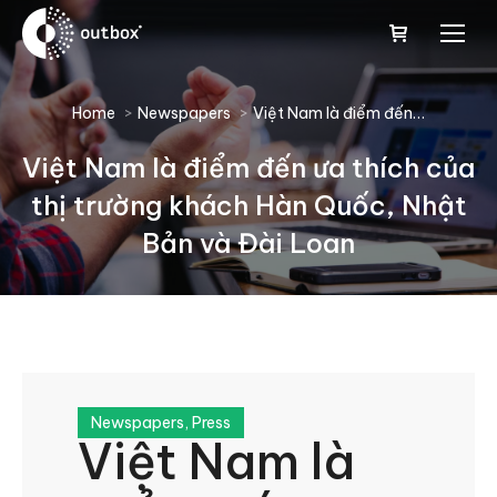
You are here:
Home
Newspapers
Việt Nam là điểm đến…
Việt Nam là điểm đến ưa thích của
thị trường khách Hàn Quốc, Nhật
Bản và Đài Loan
Newspapers
,
Press
Việt Nam là