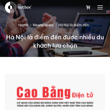
You are here:
Home
Newspapers
Hà Nội là điểm đến…
Hà Nội là điểm đến được nhiều du
khách lựa chọn