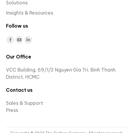
Solutions
Insights & Resources
Follow us
Find us on:
Facebook
YouTube
Linkedin
page
page
page
Our Office
opens
opens
opens
in
in
in
VCC Building, 69/1/3 Nguyen Gia Tri, Binh Thanh
new
new
new
District, HCMC
window
window
window
Contact us
Sales & Support
Press
Copyright © 2024 The Outbox Company. All rights reserved.