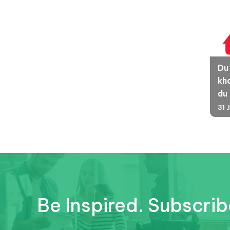
Du
kha
du
31 
Be Inspired. Subscrib