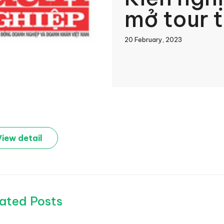
mở tour 
20 February, 2023
book
View detail
In
ated Posts