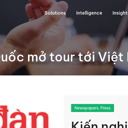
Solutions
Intelligence
Insigh
Quốc mở tour tới Việ
Newspapers
,
Press
Kiến ngh