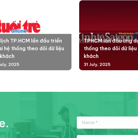
 lịch TP.HCM lần đầu triển
TPHCM lần đầu ứng d
i hệ thống theo dõi dữ liệu
thống theo dõi dữ liệu
 khách
khách
July, 2025
31 July, 2025
e.