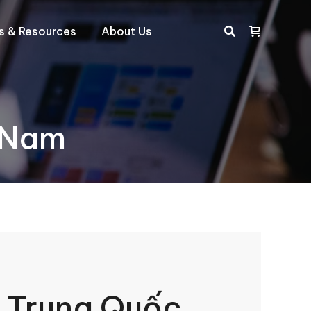
ts & Resources
About Us
Search:
t Nam
ị Trung Quốc