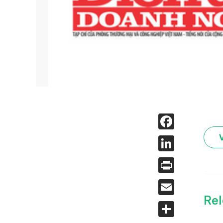
Face
Linked
Print
Email
Rel
Share