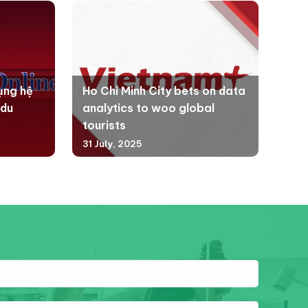
ụng hệ
Ho Chi Minh City bets on data
 du
analytics to woo global
tourists
31 July, 2025