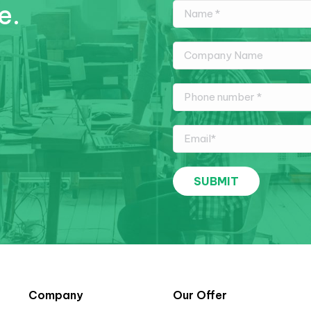
e.
Company
Our Offer