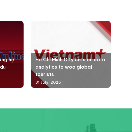
ụng hệ
Ho Chi Minh City bets on data
 du
analytics to woo global
tourists
31 July, 2025