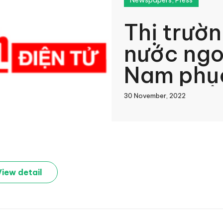
Newspapers
,
Press
Thị trườn
nước ngo
Nam phục
hơn
30 November, 2022
book
View detail
In