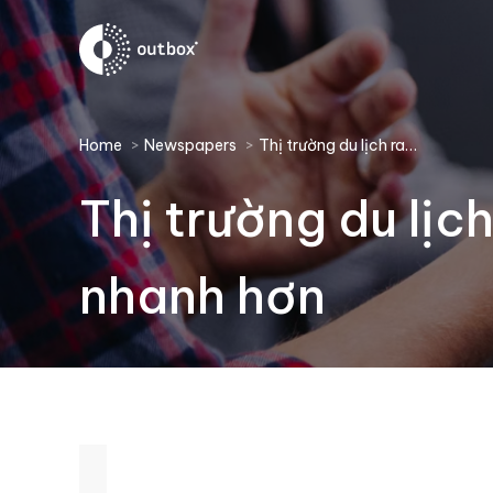
You are here:
Home
Newspapers
Thị trường du lịch ra…
Thị trường du lịc
nhanh hơn