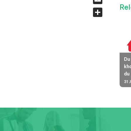
Rel
Share
Du
kha
du
31 