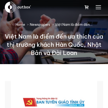
You are here:
Home
Newspapers
Việt Nam là điểm đến…
Việt Nam là điểm đến ưa thích của
thị trường khách Hàn Quốc, Nhật
Bản và Đài Loan