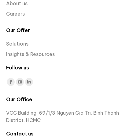
About us
Careers
Our Offer
Solutions
Insights & Resources
Follow us
Find us on:
Facebook
YouTube
Linkedin
page
page
page
Our Office
opens
opens
opens
in
in
in
VCC Building, 69/1/3 Nguyen Gia Tri, Binh Thanh
new
new
new
District, HCMC
window
window
window
Contact us